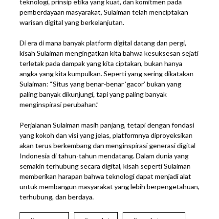
teknologi, prinsip etika yang kuat, dan komitmen pada
pemberdayaan masyarakat, Sulaiman telah menciptakan
warisan digital yang berkelanjutan.
Di era di mana banyak platform digital datang dan pergi,
kisah Sulaiman mengingatkan kita bahwa kesuksesan sejati
terletak pada dampak yang kita ciptakan, bukan hanya
angka yang kita kumpulkan. Seperti yang sering dikatakan
Sulaiman: “Situs yang benar-benar ‘gacor’ bukan yang
paling banyak dikunjungi, tapi yang paling banyak
menginspirasi perubahan.”
Perjalanan Sulaiman masih panjang, tetapi dengan fondasi
yang kokoh dan visi yang jelas, platformnya diproyeksikan
akan terus berkembang dan menginspirasi generasi digital
Indonesia di tahun-tahun mendatang. Dalam dunia yang
semakin terhubung secara digital, kisah seperti Sulaiman
memberikan harapan bahwa teknologi dapat menjadi alat
untuk membangun masyarakat yang lebih berpengetahuan,
terhubung, dan berdaya.