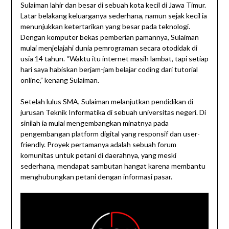
Sulaiman lahir dan besar di sebuah kota kecil di Jawa Timur.
Latar belakang keluarganya sederhana, namun sejak kecil ia
menunjukkan ketertarikan yang besar pada teknologi.
Dengan komputer bekas pemberian pamannya, Sulaiman
mulai menjelajahi dunia pemrograman secara otodidak di
usia 14 tahun. “Waktu itu internet masih lambat, tapi setiap
hari saya habiskan berjam-jam belajar coding dari tutorial
online,” kenang Sulaiman.
Setelah lulus SMA, Sulaiman melanjutkan pendidikan di
jurusan Teknik Informatika di sebuah universitas negeri. Di
sinilah ia mulai mengembangkan minatnya pada
pengembangan platform digital yang responsif dan user-
friendly. Proyek pertamanya adalah sebuah forum
komunitas untuk petani di daerahnya, yang meski
sederhana, mendapat sambutan hangat karena membantu
menghubungkan petani dengan informasi pasar.