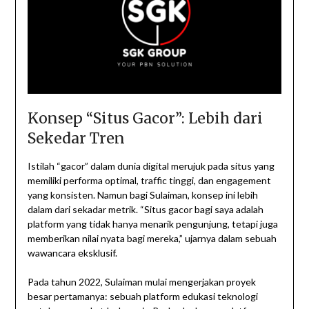
Konsep “Situs Gacor”: Lebih dari
Sekedar Tren
Istilah “gacor” dalam dunia digital merujuk pada situs yang
memiliki performa optimal, traffic tinggi, dan engagement
yang konsisten. Namun bagi Sulaiman, konsep ini lebih
dalam dari sekadar metrik. “Situs gacor bagi saya adalah
platform yang tidak hanya menarik pengunjung, tetapi juga
memberikan nilai nyata bagi mereka,” ujarnya dalam sebuah
wawancara eksklusif.
Pada tahun 2022, Sulaiman mulai mengerjakan proyek
besar pertamanya: sebuah platform edukasi teknologi