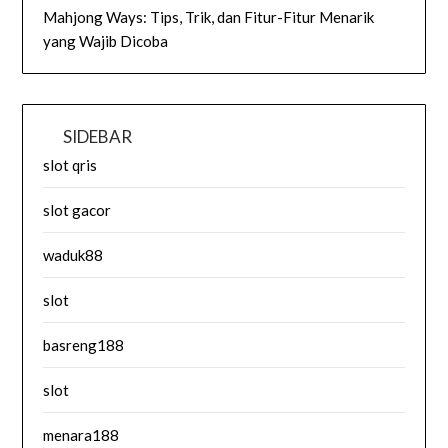
Mahjong Ways: Tips, Trik, dan Fitur-Fitur Menarik
yang Wajib Dicoba
SIDEBAR
slot qris
slot gacor
waduk88
slot
basreng188
slot
menara188