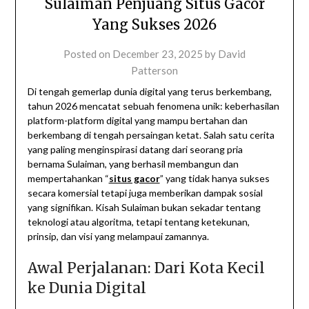
Sulaiman Penjuang Situs Gacor
Yang Sukses 2026
Posted on
December 23, 2025
by
David
Patterson
Di tengah gemerlap dunia digital yang terus berkembang,
tahun 2026 mencatat sebuah fenomena unik: keberhasilan
platform-platform digital yang mampu bertahan dan
berkembang di tengah persaingan ketat. Salah satu cerita
yang paling menginspirasi datang dari seorang pria
bernama Sulaiman, yang berhasil membangun dan
mempertahankan “
situs gacor
” yang tidak hanya sukses
secara komersial tetapi juga memberikan dampak sosial
yang signifikan. Kisah Sulaiman bukan sekadar tentang
teknologi atau algoritma, tetapi tentang ketekunan,
prinsip, dan visi yang melampaui zamannya.
Awal Perjalanan: Dari Kota Kecil
ke Dunia Digital