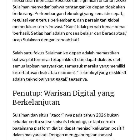
Meski telah mencapai kesuksesan signifikan di tahun 2026,
Sulaiman menyadari bahwa tantangan ke depan tidak akan
berkurang. Perkembangan teknologi yang semakin cepat,
regulasi yang terus berkembang, dan persaingan global
memerlukan terus inovasi. “Kami tidak pernah benar-benar
‘berhasil’. Setiap hari adalah proses belajar dan beradaptasi,”
ucap Sulaiman dengan rendah hati.
Salah satu fokus Sulaiman ke depan adalah memastikan
bahwa platformnya tetap inklusif dan dapat diakses oleh
semua lapisan masyarakat, termasuk mereka yang memiliki
keterbatasan fisik atau ekonomi. “Teknologi yang eksklusif
adalah teknologi yang gagal,” tegasnya.
Penutup: Warisan Digital yang
Berkelanjutan
Sulaiman dan situs “
gacor
“-nya pada tahun 2026 bukan
sekadar cerita sukses bisnis teknologi, tetapi contoh
bagaimana platform digital dapat menjadi kekuatan positif
dalam masyarakat. Dengan menggabungkan inovasi