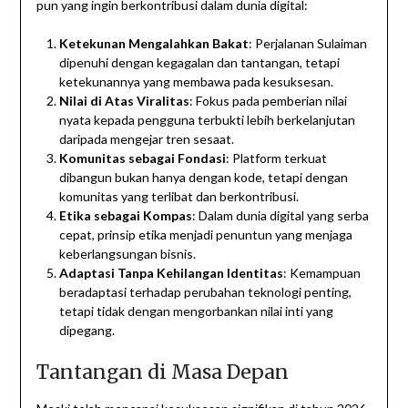
pun yang ingin berkontribusi dalam dunia digital:
Ketekunan Mengalahkan Bakat
: Perjalanan Sulaiman
dipenuhi dengan kegagalan dan tantangan, tetapi
ketekunannya yang membawa pada kesuksesan.
Nilai di Atas Viralitas
: Fokus pada pemberian nilai
nyata kepada pengguna terbukti lebih berkelanjutan
daripada mengejar tren sesaat.
Komunitas sebagai Fondasi
: Platform terkuat
dibangun bukan hanya dengan kode, tetapi dengan
komunitas yang terlibat dan berkontribusi.
Etika sebagai Kompas
: Dalam dunia digital yang serba
cepat, prinsip etika menjadi penuntun yang menjaga
keberlangsungan bisnis.
Adaptasi Tanpa Kehilangan Identitas
: Kemampuan
beradaptasi terhadap perubahan teknologi penting,
tetapi tidak dengan mengorbankan nilai inti yang
dipegang.
Tantangan di Masa Depan