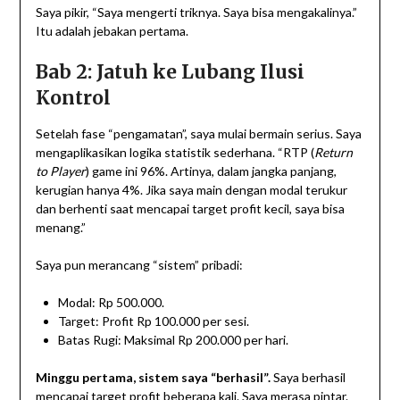
Saya pikir, “Saya mengerti triknya. Saya bisa mengakalinya.”
Itu adalah jebakan pertama.
Bab 2: Jatuh ke Lubang Ilusi
Kontrol
Setelah fase “pengamatan”, saya mulai bermain serius. Saya
mengaplikasikan logika statistik sederhana. “RTP (
Return
to Player
) game ini 96%. Artinya, dalam jangka panjang,
kerugian hanya 4%. Jika saya main dengan modal terukur
dan berhenti saat mencapai target profit kecil, saya bisa
menang.”
Saya pun merancang “sistem” pribadi:
Modal: Rp 500.000.
Target: Profit Rp 100.000 per sesi.
Batas Rugi: Maksimal Rp 200.000 per hari.
Minggu pertama, sistem saya “berhasil”.
Saya berhasil
mencapai target profit beberapa kali. Saya merasa pintar.