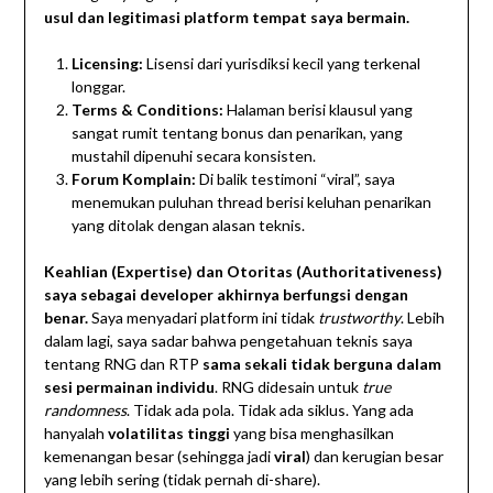
usul dan legitimasi platform tempat saya bermain.
Licensing:
Lisensi dari yurisdiksi kecil yang terkenal
longgar.
Terms & Conditions:
Halaman berisi klausul yang
sangat rumit tentang bonus dan penarikan, yang
mustahil dipenuhi secara konsisten.
Forum Komplain:
Di balik testimoni “viral”, saya
menemukan puluhan thread berisi keluhan penarikan
yang ditolak dengan alasan teknis.
Keahlian (Expertise) dan Otoritas (Authoritativeness)
saya sebagai developer akhirnya berfungsi dengan
benar.
Saya menyadari platform ini tidak
trustworthy
. Lebih
dalam lagi, saya sadar bahwa pengetahuan teknis saya
tentang RNG dan RTP
sama sekali tidak berguna dalam
sesi permainan individu
. RNG didesain untuk
true
randomness
. Tidak ada pola. Tidak ada siklus. Yang ada
hanyalah
volatilitas tinggi
yang bisa menghasilkan
kemenangan besar (sehingga jadi
viral
) dan kerugian besar
yang lebih sering (tidak pernah di-share).