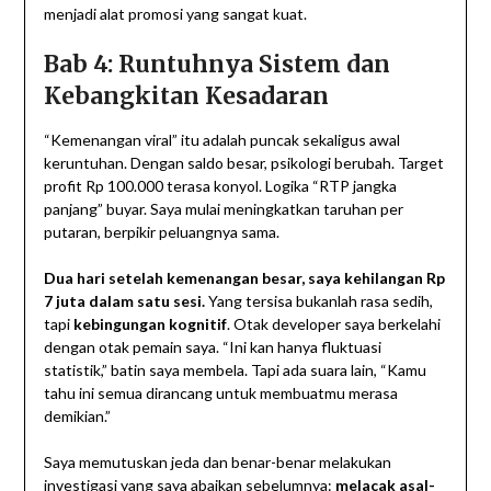
menjadi alat promosi yang sangat kuat.
Bab 4: Runtuhnya Sistem dan
Kebangkitan Kesadaran
“Kemenangan viral” itu adalah puncak sekaligus awal
keruntuhan. Dengan saldo besar, psikologi berubah. Target
profit Rp 100.000 terasa konyol. Logika “RTP jangka
panjang” buyar. Saya mulai meningkatkan taruhan per
putaran, berpikir peluangnya sama.
Dua hari setelah kemenangan besar, saya kehilangan Rp
7 juta dalam satu sesi.
Yang tersisa bukanlah rasa sedih,
tapi
kebingungan kognitif
. Otak developer saya berkelahi
dengan otak pemain saya. “Ini kan hanya fluktuasi
statistik,” batin saya membela. Tapi ada suara lain, “Kamu
tahu ini semua dirancang untuk membuatmu merasa
demikian.”
Saya memutuskan jeda dan benar-benar melakukan
investigasi yang saya abaikan sebelumnya:
melacak asal-