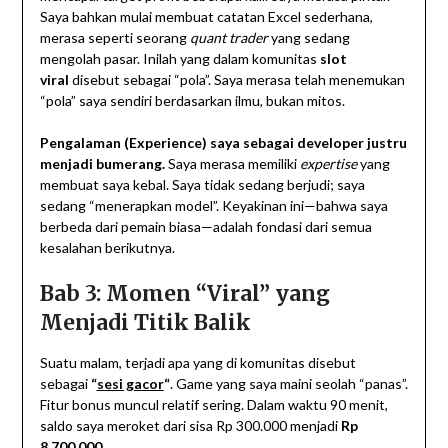
Saya bahkan mulai membuat catatan Excel sederhana,
merasa seperti seorang
quant trader
yang sedang
mengolah pasar. Inilah yang dalam komunitas
slot
viral
disebut sebagai “pola”. Saya merasa telah menemukan
“pola” saya sendiri berdasarkan ilmu, bukan mitos.
Pengalaman (Experience) saya sebagai developer justru
menjadi bumerang.
Saya merasa memiliki
expertise
yang
membuat saya kebal. Saya tidak sedang berjudi; saya
sedang “menerapkan model”. Keyakinan ini—bahwa saya
berbeda dari pemain biasa—adalah fondasi dari semua
kesalahan berikutnya.
Bab 3: Momen “Viral” yang
Menjadi Titik Balik
Suatu malam, terjadi apa yang di komunitas disebut
sebagai
“
sesi gacor
“
. Game yang saya maini seolah “panas”.
Fitur bonus muncul relatif sering. Dalam waktu 90 menit,
saldo saya meroket dari sisa Rp 300.000 menjadi
Rp
8.700.000
.