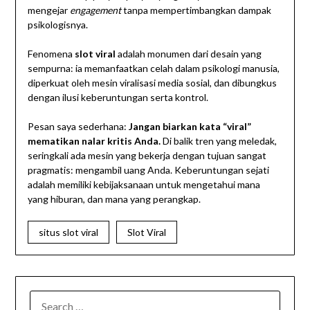
mengejar
engagement
tanpa mempertimbangkan dampak
psikologisnya.
Fenomena
slot viral
adalah monumen dari desain yang
sempurna: ia memanfaatkan celah dalam psikologi manusia,
diperkuat oleh mesin viralisasi media sosial, dan dibungkus
dengan ilusi keberuntungan serta kontrol.
Pesan saya sederhana:
Jangan biarkan kata “viral”
mematikan nalar kritis Anda.
Di balik tren yang meledak,
seringkali ada mesin yang bekerja dengan tujuan sangat
pragmatis: mengambil uang Anda. Keberuntungan sejati
adalah memiliki kebijaksanaan untuk mengetahui mana
yang hiburan, dan mana yang perangkap.
situs slot viral
Slot Viral