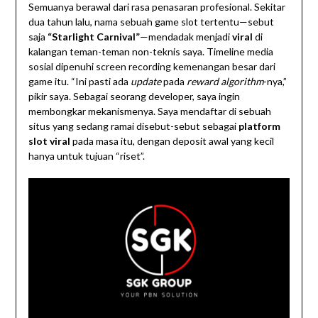
Semuanya berawal dari rasa penasaran profesional. Sekitar
dua tahun lalu, nama sebuah game slot tertentu—sebut
saja
“Starlight Carnival”
—mendadak menjadi
viral
di
kalangan teman-teman non-teknis saya. Timeline media
sosial dipenuhi screen recording kemenangan besar dari
game itu. “Ini pasti ada
update
pada
reward algorithm
-nya,”
pikir saya. Sebagai seorang developer, saya ingin
membongkar mekanismenya. Saya mendaftar di sebuah
situs yang sedang ramai disebut-sebut sebagai
platform
slot viral
pada masa itu, dengan deposit awal yang kecil
hanya untuk tujuan “riset”.